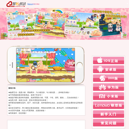
游戏介绍:
★触屏互动：抚摸小猫，喂食喂水，为小猫洗澡，与小猫玩耍……多种娱乐体验！
★不同风格的家具和装饰品，装饰个性住宅！
★挑选不断出新的时尚靓装，装扮萌萌的小猫，可爱、个性、漂亮、酷炫……完全由你做主！
★选美大赛，装扮大比拼，更有丰厚奖励等你来拿！
★带着你的猫咪在室内，院子，街区玩耍，各种场景来去自由，走在路上还有机会遇到好运和惊喜
哦！
★好友互相拜访，带小猫结识更多新朋友，帮助好友照料小猫，搜寻金币，分享奖励和收获！
★3d空间与形象，结合2d可爱风格，全新的体验！
★简单操作，轻松掌握！